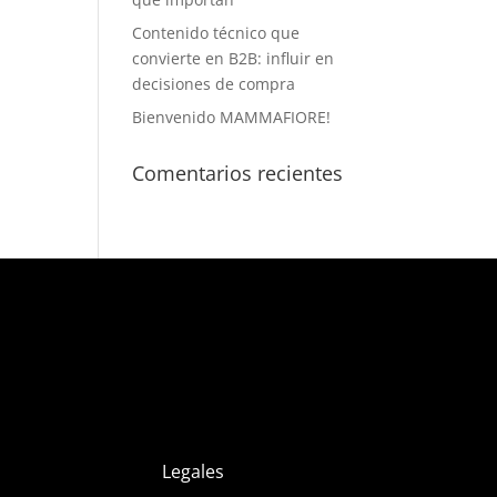
Contenido técnico que
convierte en B2B: influir en
decisiones de compra
Bienvenido MAMMAFIORE!
Comentarios recientes
Legales