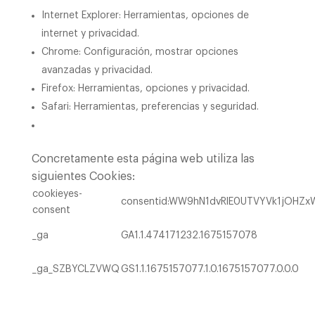
Internet Explorer: Herramientas, opciones de
internet y privacidad.
Chrome: Configuración, mostrar opciones
avanzadas y privacidad.
Firefox: Herramientas, opciones y privacidad.
Safari: Herramientas, preferencias y seguridad.
Concretamente esta página web utiliza las
siguientes Cookies:
cookieyes-
consentid:WW9hN1dvRlE0UTVYVk1jOHZxWGVj
consent
_ga
GA1.1.474171232.1675157078
_ga_SZBYCLZVWQ
GS1.1.1675157077.1.0.1675157077.0.0.0